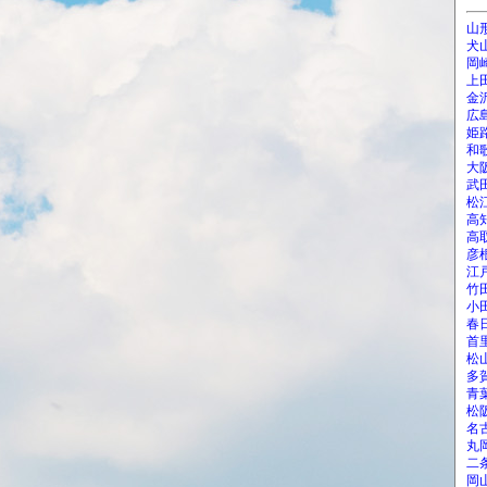
山
犬
岡
上
金
広
姫
和
大
武
松
高
高
彦
江
竹
小
春
首
松
多
青
松
名
丸
二
岡