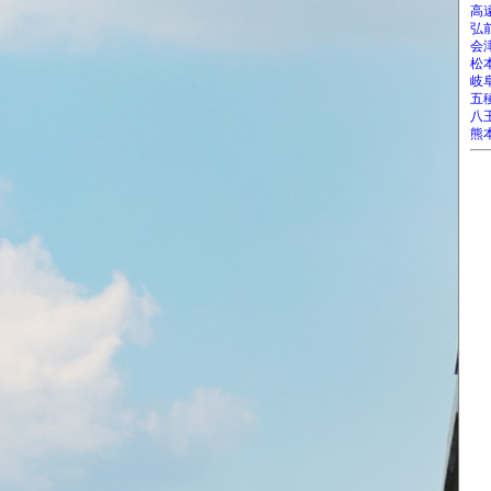
高
弘
会
松
岐
五
八
熊